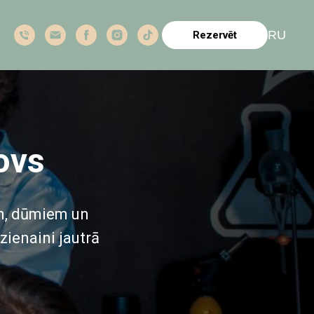
RU
Rezervēt
ovs
em, dūmiem un
zienaini jautrā