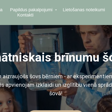
ja
Papildus pakalpojumi
Lietošanas noteikumi
Kontakti
nātniskais brīnumu š
un aizraujošs šovs bērniem - ar eksperimenti
 apvienojam izklaidi un izglītību vienā sprād
šovā!