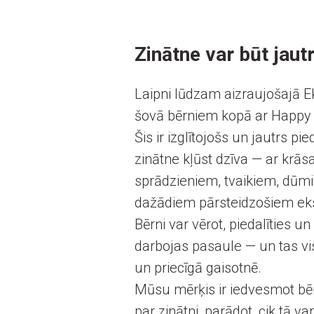
Zinātne var būt jautr
Laipni lūdzam aizraujošajā 
šovā bērniem kopā ar Happy 
Šis ir izglītojošs un jautrs pi
zinātne kļūst dzīva — ar krās
sprādzieniem, tvaikiem, dūm
dažādiem pārsteidzošiem ek
Bērni var vērot, piedalīties un 
darbojas pasaule — un tas vi
un priecīgā gaisotnē.
Mūsu mērķis ir iedvesmot bēr
par zinātni, parādot, cik tā va