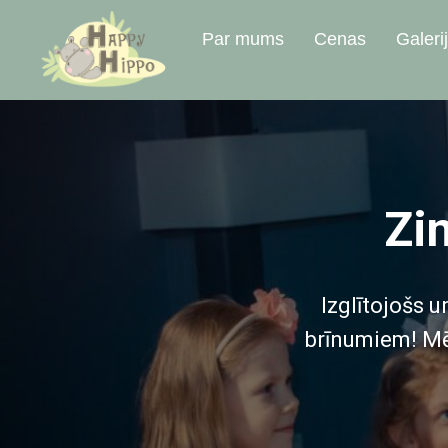
Par mums
Cenas
Galeri
Zi
Izglītojošs 
brīnumiem! Mēs