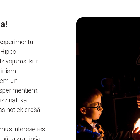
a!
Eksperimentu
Hippo!
edzīvojums, kur
ainiem
iem un
sperimentiem.
izzināt, kā
ss notiek drošā
nus interesēties
r būt aizraujoša,